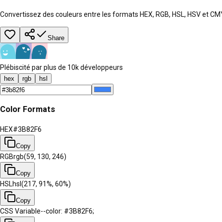
Convertissez des couleurs entre les formats HEX, RGB, HSL, HSV et C
Share
Plébiscité par plus de 10k développeurs
hex
rgb
hsl
Color Formats
HEX
#3B82F6
Copy
RGB
rgb(59, 130, 246)
Copy
HSL
hsl(217, 91%, 60%)
Copy
CSS Variable
--color: #3B82F6;