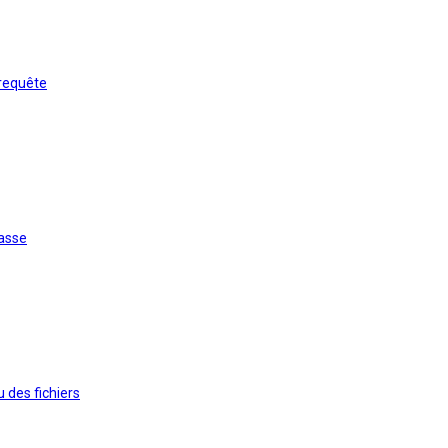
requête
masse
des fichiers