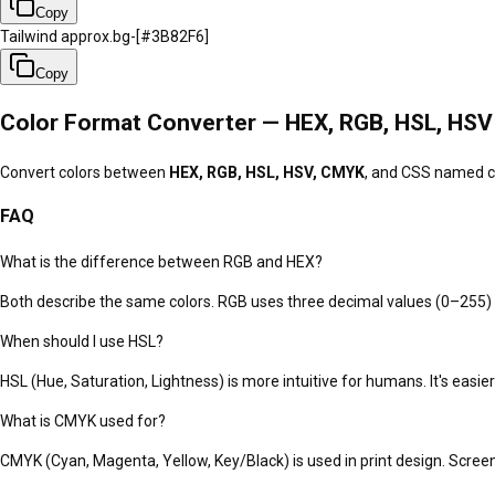
Copy
Tailwind approx.
bg-[#3B82F6]
Copy
Color Format Converter — HEX, RGB, HSL, HSV
Convert colors between
HEX, RGB, HSL, HSV, CMYK
, and CSS named co
FAQ
What is the difference between RGB and HEX?
Both describe the same colors. RGB uses three decimal values (0–255)
When should I use HSL?
HSL (Hue, Saturation, Lightness) is more intuitive for humans. It's easie
What is CMYK used for?
CMYK (Cyan, Magenta, Yellow, Key/Black) is used in print design. Scree