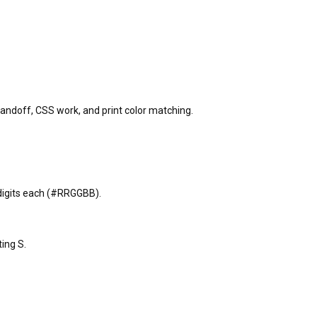
handoff, CSS work, and print color matching.
 digits each (#RRGGBB).
ting S.