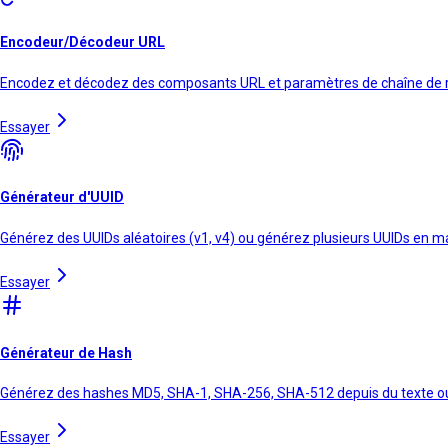
Encodeur/Décodeur URL
Encodez et décodez des composants URL et paramètres de chaîne de 
Essayer
Générateur d'UUID
Générez des UUIDs aléatoires (v1, v4) ou générez plusieurs UUIDs en 
Essayer
Générateur de Hash
Générez des hashes MD5, SHA-1, SHA-256, SHA-512 depuis du texte ou 
Essayer