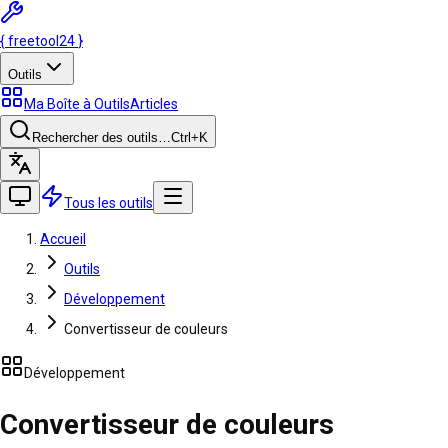
{
freetool
24
}
Outils
Ma Boîte à Outils
Articles
Rechercher des outils…
Ctrl
+K
Tous les outils
Accueil
Outils
Développement
Convertisseur de couleurs
Développement
Convertisseur de couleurs