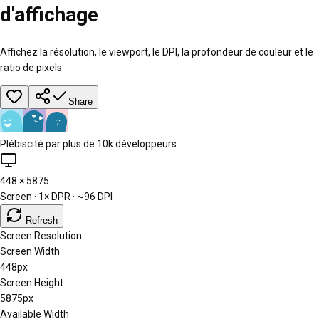
d'affichage
Affichez la résolution, le viewport, le DPI, la profondeur de couleur et le
ratio de pixels
Share
Plébiscité par plus de 10k développeurs
448
×
5875
Screen ·
1
× DPR · ~
96
DPI
Refresh
Screen Resolution
Screen Width
448px
Screen Height
5875px
Available Width