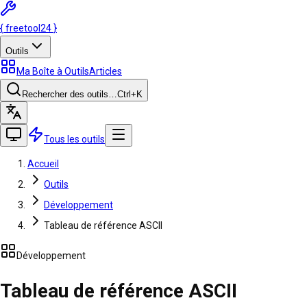
{
freetool
24
}
Outils
Ma Boîte à Outils
Articles
Rechercher des outils…
Ctrl
+K
Tous les outils
Accueil
Outils
Développement
Tableau de référence ASCII
Développement
Tableau de référence ASCII