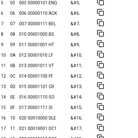
5
05
005
00000101
ENQ
&#5;
6
06
006
00000110
ACK
&#6;
7
07
007
00000111
BEL
&#7;
8
08
010
00001000
BS
&#8;
9
09
011
00001001
HT
&#9;
10
0A
012
00001010
LF
&#10;
11
0B
013
00001011
VT
&#11;
12
0C
014
00001100
FF
&#12;
13
0D
015
00001101
CR
&#13;
14
0E
016
00001110
SO
&#14;
15
0F
017
00001111
SI
&#15;
16
10
020
00010000
DLE
&#16;
17
11
021
00010001
DC1
&#17;