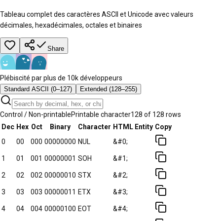
Tableau complet des caractères ASCII et Unicode avec valeurs
décimales, hexadécimales, octales et binaires
Share
Plébiscité par plus de 10k développeurs
Standard ASCII (0–127)
Extended (128–255)
Control / Non-printable
Printable character
128
of
128
rows
Dec
Hex
Oct
Binary
Character
HTML Entity
Copy
0
00
000
00000000
NUL
&#0;
1
01
001
00000001
SOH
&#1;
2
02
002
00000010
STX
&#2;
3
03
003
00000011
ETX
&#3;
4
04
004
00000100
EOT
&#4;