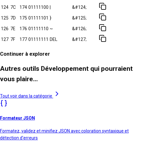
124
7C
174
01111100
|
&#124;
125
7D
175
01111101
}
&#125;
126
7E
176
01111110
~
&#126;
127
7F
177
01111111
DEL
&#127;
Continuer à explorer
Autres outils Développement qui pourraient
vous plaire…
Tout voir dans la catégorie
Formateur JSON
Formatez, validez et minifiez JSON avec coloration syntaxique et
détection d'erreurs