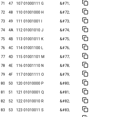
71
47
107
01000111
G
&#71;
72
48
110
01001000
H
&#72;
73
49
111
01001001
I
&#73;
74
4A
112
01001010
J
&#74;
75
4B
113
01001011
K
&#75;
76
4C
114
01001100
L
&#76;
77
4D
115
01001101
M
&#77;
78
4E
116
01001110
N
&#78;
79
4F
117
01001111
O
&#79;
80
50
120
01010000
P
&#80;
81
51
121
01010001
Q
&#81;
82
52
122
01010010
R
&#82;
83
53
123
01010011
S
&#83;