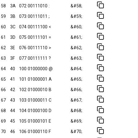
58
3A
072
00111010
:
&#58;
59
3B
073
00111011
;
&#59;
60
3C
074
00111100
<
&#60;
61
3D
075
00111101
=
&#61;
62
3E
076
00111110
>
&#62;
63
3F
077
00111111
?
&#63;
64
40
100
01000000
@
&#64;
65
41
101
01000001
A
&#65;
66
42
102
01000010
B
&#66;
67
43
103
01000011
C
&#67;
68
44
104
01000100
D
&#68;
69
45
105
01000101
E
&#69;
70
46
106
01000110
F
&#70;