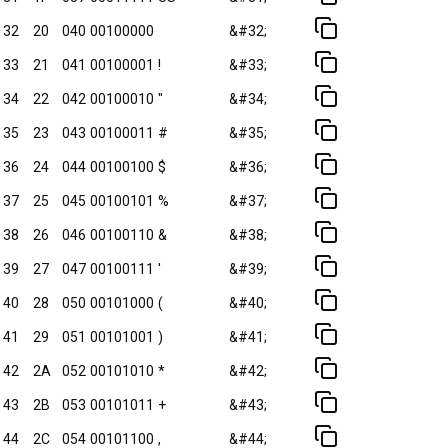
32
20
040
00100000
&#32;
33
21
041
00100001
!
&#33;
34
22
042
00100010
"
&#34;
35
23
043
00100011
#
&#35;
36
24
044
00100100
$
&#36;
37
25
045
00100101
%
&#37;
38
26
046
00100110
&
&#38;
39
27
047
00100111
'
&#39;
40
28
050
00101000
(
&#40;
41
29
051
00101001
)
&#41;
42
2A
052
00101010
*
&#42;
43
2B
053
00101011
+
&#43;
44
2C
054
00101100
,
&#44;