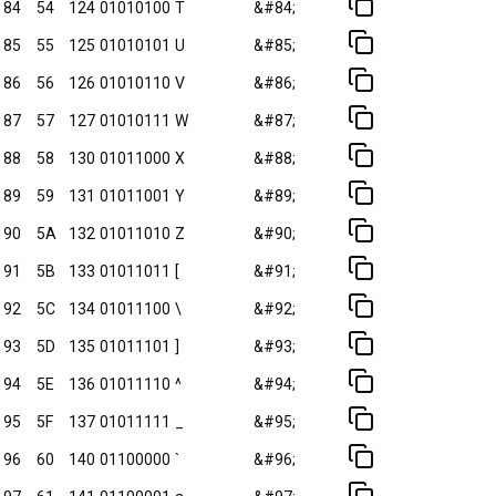
84
54
124
01010100
T
&#84;
85
55
125
01010101
U
&#85;
86
56
126
01010110
V
&#86;
87
57
127
01010111
W
&#87;
88
58
130
01011000
X
&#88;
89
59
131
01011001
Y
&#89;
90
5A
132
01011010
Z
&#90;
91
5B
133
01011011
[
&#91;
92
5C
134
01011100
\
&#92;
93
5D
135
01011101
]
&#93;
94
5E
136
01011110
^
&#94;
95
5F
137
01011111
_
&#95;
96
60
140
01100000
`
&#96;