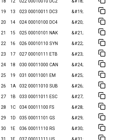
18
12
022
00010010
DC2
&#18;
19
13
023
00010011
DC3
&#19;
20
14
024
00010100
DC4
&#20;
21
15
025
00010101
NAK
&#21;
22
16
026
00010110
SYN
&#22;
23
17
027
00010111
ETB
&#23;
24
18
030
00011000
CAN
&#24;
25
19
031
00011001
EM
&#25;
26
1A
032
00011010
SUB
&#26;
27
1B
033
00011011
ESC
&#27;
28
1C
034
00011100
FS
&#28;
29
1D
035
00011101
GS
&#29;
30
1E
036
00011110
RS
&#30;
31
1F
037
00011111
US
&#31;