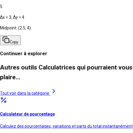
5
Δx =
3
, Δy =
4
Midpoint: (
2.5
,
4
)
Copy
Continuer à explorer
Autres outils Calculatrices qui pourraient vous
plaire…
Tout voir dans la catégorie
Calculateur de pourcentage
Calculez des pourcentages, variations et parts du total instantanément