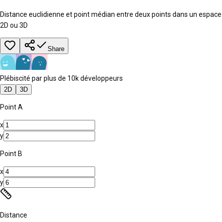
Distance euclidienne et point médian entre deux points dans un espace
2D ou 3D
Share
Plébiscité par plus de 10k développeurs
2D
3D
Point A
x
y
Point B
x
y
Distance