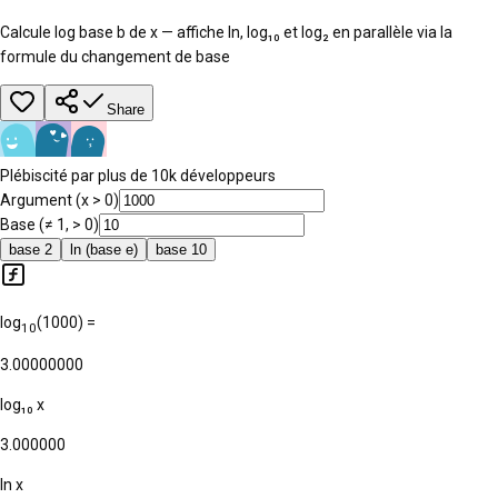
Calcule log base b de x — affiche ln, log₁₀ et log₂ en parallèle via la
formule du changement de base
Share
Plébiscité par plus de 10k développeurs
Argument (x > 0)
Base (≠ 1, > 0)
base 2
ln (base e)
base 10
log
(
1000
) =
10
3.00000000
log₁₀ x
3.000000
ln x