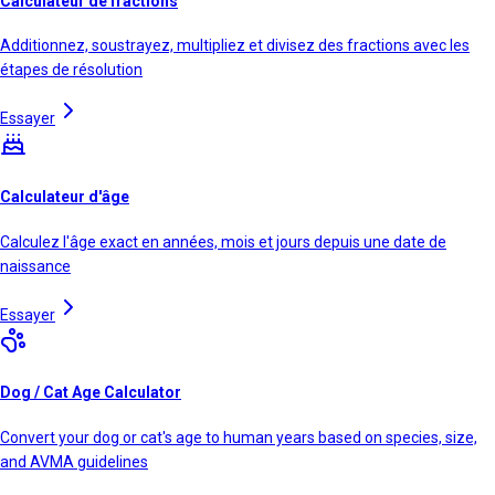
Calculateur de fractions
Additionnez, soustrayez, multipliez et divisez des fractions avec les
étapes de résolution
Essayer
Calculateur d'âge
Calculez l'âge exact en années, mois et jours depuis une date de
naissance
Essayer
Dog / Cat Age Calculator
Convert your dog or cat's age to human years based on species, size,
and AVMA guidelines