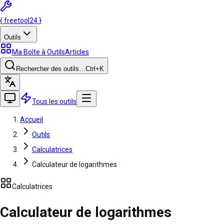
{
freetool
24
}
Outils
Ma Boîte à Outils
Articles
Rechercher des outils…
Ctrl
+K
Tous les outils
Accueil
Outils
Calculatrices
Calculateur de logarithmes
Calculatrices
Calculateur de logarithmes