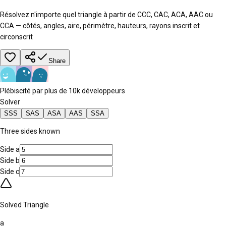
Résolvez n'importe quel triangle à partir de CCC, CAC, ACA, AAC ou
CCA — côtés, angles, aire, périmètre, hauteurs, rayons inscrit et
circonscrit
Share
Plébiscité par plus de 10k développeurs
Solver
SSS
SAS
ASA
AAS
SSA
Three sides known
Side
a
Side
b
Side
c
Solved Triangle
a