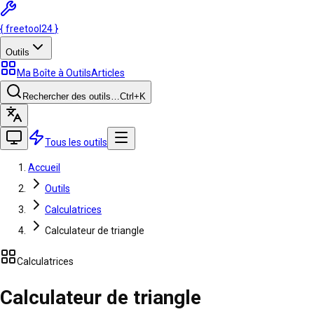
{
freetool
24
}
Outils
Ma Boîte à Outils
Articles
Rechercher des outils…
Ctrl
+K
Tous les outils
Accueil
Outils
Calculatrices
Calculateur de triangle
Calculatrices
Calculateur de triangle