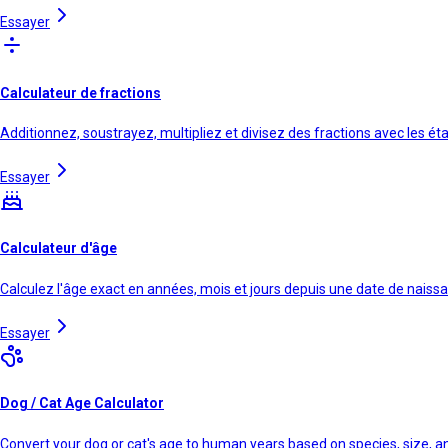
Essayer
Calculateur de fractions
Additionnez, soustrayez, multipliez et divisez des fractions avec les ét
Essayer
Calculateur d'âge
Calculez l'âge exact en années, mois et jours depuis une date de naiss
Essayer
Dog / Cat Age Calculator
Convert your dog or cat's age to human years based on species, size, 