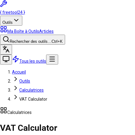
{
freetool
24
}
Outils
Ma Boîte à Outils
Articles
Rechercher des outils…
Ctrl
+K
Tous les outils
Accueil
Outils
Calculatrices
VAT Calculator
Calculatrices
VAT Calculator