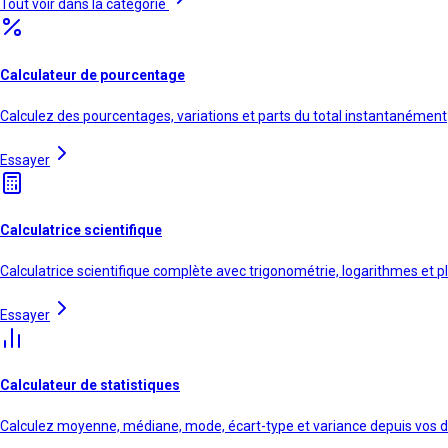
Tout voir dans la catégorie
Calculateur de pourcentage
Calculez des pourcentages, variations et parts du total instantanément
Essayer
Calculatrice scientifique
Calculatrice scientifique complète avec trigonométrie, logarithmes et p
Essayer
Calculateur de statistiques
Calculez moyenne, médiane, mode, écart-type et variance depuis vos