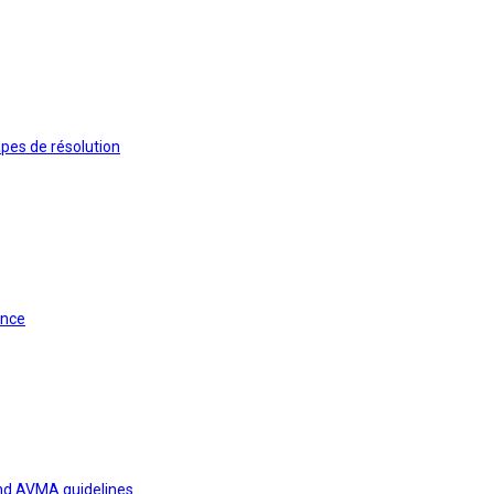
apes de résolution
ance
and AVMA guidelines