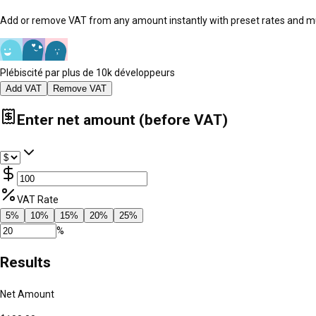
Add or remove VAT from any amount instantly with preset rates and mu
Plébiscité par plus de 10k développeurs
Add VAT
Remove VAT
Enter net amount (before VAT)
VAT Rate
5
%
10
%
15
%
20
%
25
%
%
Results
Net Amount