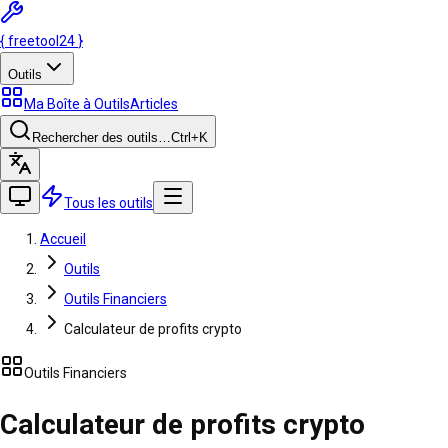
{
freetool
24
}
Outils
Ma Boîte à Outils
Articles
Rechercher des outils…
Ctrl
+K
Tous les outils
Accueil
Outils
Outils Financiers
Calculateur de profits crypto
Outils Financiers
Calculateur de profits crypto