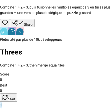
Combine 1 + 2 = 3, puis fusionne les multiples égaux de 3 en tuiles plus
grandes — une version plus stratégique du puzzle glissant
Share
Plébiscité par plus de 10k développeurs
Threes
Combine
1
+
2
=
3
, then merge equal tiles
Score
0
Best
0
Start
1