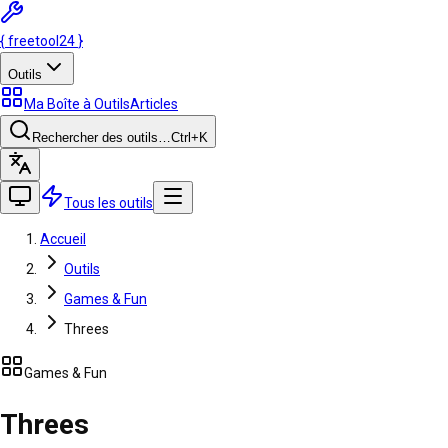
{
freetool
24
}
Outils
Ma Boîte à Outils
Articles
Rechercher des outils…
Ctrl
+K
Tous les outils
Accueil
Outils
Games & Fun
Threes
Games & Fun
Threes