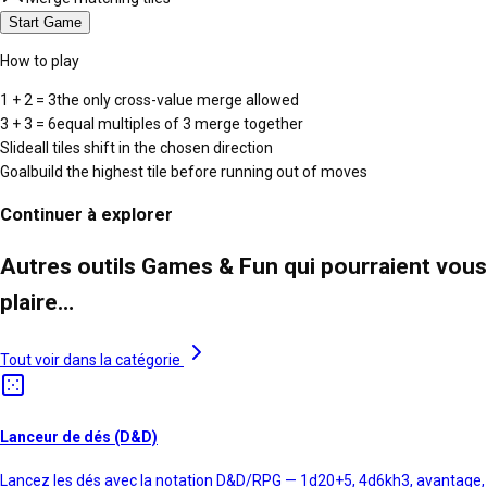
Start Game
How to play
1 + 2 = 3
the only cross-value merge allowed
3 + 3 = 6
equal multiples of 3 merge together
Slide
all tiles shift in the chosen direction
Goal
build the highest tile before running out of moves
Continuer à explorer
Autres outils Games & Fun qui pourraient vous
plaire…
Tout voir dans la catégorie
Lanceur de dés (D&D)
Lancez les dés avec la notation D&D/RPG — 1d20+5, 4d6kh3, avantage,