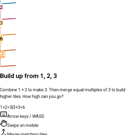
2
3
6
12
Build up from 1, 2, 3
Combine
1
+
2
to make
3
. Then merge equal multiples of 3 to build
higher tiles. How high can you go?
1
+
2
=
3
|
3
+
3
=
6
Arrow keys / WASD
Swipe on mobile
Merge matching tiles