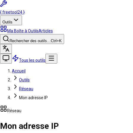
{
freetool
24
}
Outils
Ma Boîte à Outils
Articles
Rechercher des outils…
Ctrl
+K
Tous les outils
Accueil
Outils
Réseau
Mon adresse IP
Réseau
Mon adresse IP