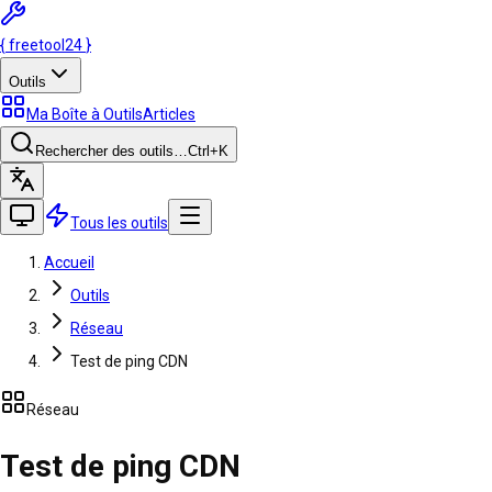
{
freetool
24
}
Outils
Ma Boîte à Outils
Articles
Rechercher des outils…
Ctrl
+K
Tous les outils
Accueil
Outils
Réseau
Test de ping CDN
Réseau
Test de ping CDN