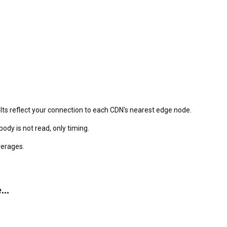
lts reflect your connection to each CDN's nearest edge node.
dy is not read, only timing.
verages.
e…