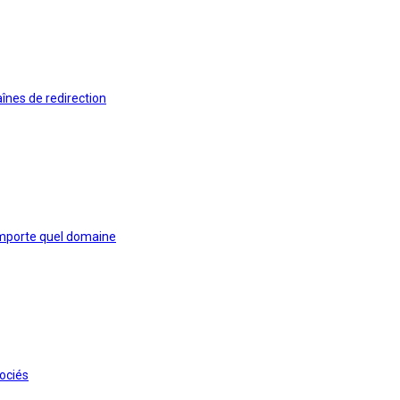
aînes de redirection
n'importe quel domaine
ociés