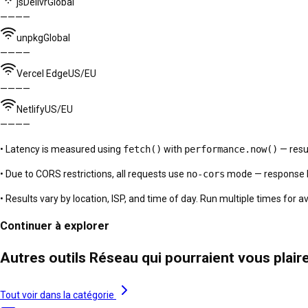
jsDelivr
Global
—
—
—
—
unpkg
Global
—
—
—
—
Vercel Edge
US/EU
—
—
—
—
Netlify
US/EU
—
—
—
—
• Latency is measured using
fetch()
with
performance.now()
— resu
• Due to CORS restrictions, all requests use
no-cors
mode — response bo
• Results vary by location, ISP, and time of day. Run multiple times for a
Continuer à explorer
Autres outils Réseau qui pourraient vous plair
Tout voir dans la catégorie