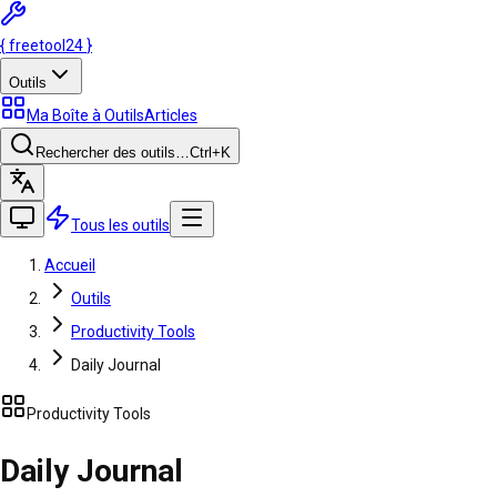
{
freetool
24
}
Outils
Ma Boîte à Outils
Articles
Rechercher des outils…
Ctrl
+K
Tous les outils
Accueil
Outils
Productivity Tools
Daily Journal
Productivity Tools
Daily Journal