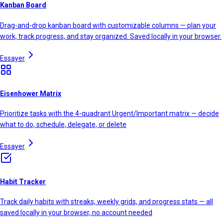
Kanban Board
Drag-and-drop kanban board with customizable columns — plan your
work, track progress, and stay organized. Saved locally in your browser.
Essayer
Eisenhower Matrix
Prioritize tasks with the 4-quadrant Urgent/Important matrix — decide
what to do, schedule, delegate, or delete
Essayer
Habit Tracker
Track daily habits with streaks, weekly grids, and progress stats — all
saved locally in your browser, no account needed