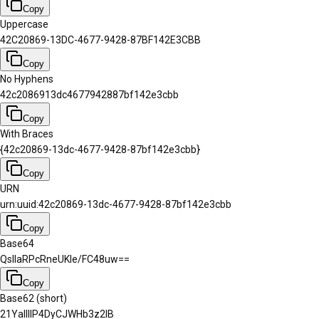
Copy
Uppercase
42C20869-13DC-4677-9428-87BF142E3CBB
Copy
No Hyphens
42c2086913dc4677942887bf142e3cbb
Copy
With Braces
{42c20869-13dc-4677-9428-87bf142e3cbb}
Copy
URN
urn:uuid:42c20869-13dc-4677-9428-87bf142e3cbb
Copy
Base64
QsIIaRPcRneUKIe/FC48uw==
Copy
Base62 (short)
21YallllP4DyCJWHb3z2lB