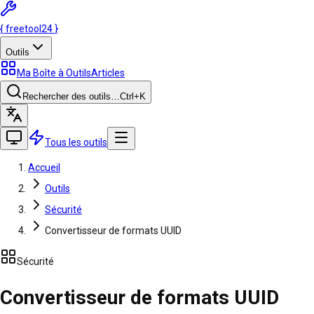
{
freetool
24
}
Outils
Ma Boîte à Outils
Articles
Rechercher des outils…
Ctrl
+K
Tous les outils
Accueil
Outils
Sécurité
Convertisseur de formats UUID
Sécurité
Convertisseur de formats UUID