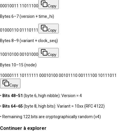
00010011 11011100
Copy
Bytes 6–7 (version + time_hi)
01000110 01110111
Copy
Bytes 8–9 (variant + clock_seq)
10010100 00101000
Copy
Bytes 10–15 (node)
10000111 10111111 00010100 00101110 00111100 10111011
Copy
•
Bits 48–51
(byte 6, high nibble): Version =
4
•
Bits 64–65
(byte 8, high bits): Variant =
10xx
(RFC 4122)
• Remaining 122 bits are cryptographically random (v4)
Continuer à explorer