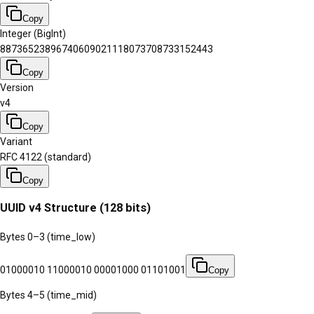
Copy
Integer (BigInt)
88736523896740609021118073708733152443
Copy
Version
v4
Copy
Variant
RFC 4122 (standard)
Copy
UUID v4 Structure (128 bits)
Bytes 0–3 (time_low)
01000010 11000010 00001000 01101001
Copy
Bytes 4–5 (time_mid)