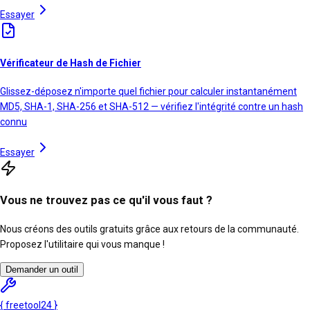
Essayer
Vérificateur de Hash de Fichier
Glissez-déposez n'importe quel fichier pour calculer instantanément
MD5, SHA-1, SHA-256 et SHA-512 — vérifiez l'intégrité contre un hash
connu
Essayer
Vous ne trouvez pas ce qu'il vous faut ?
Nous créons des outils gratuits grâce aux retours de la communauté.
Proposez l'utilitaire qui vous manque !
Demander un outil
{
freetool
24
}