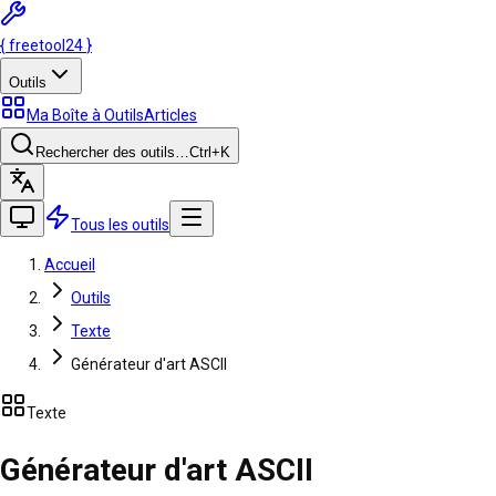
{
freetool
24
}
Outils
Ma Boîte à Outils
Articles
Rechercher des outils…
Ctrl
+K
Tous les outils
Accueil
Outils
Texte
Générateur d'art ASCII
Texte
Générateur d'art ASCII