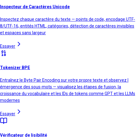
Inspecteur de Caractères Unicode
Inspectez chaque caractère du texte — points de code, encodage UTF-
8/UTF-16, entités HTML, catégories, détection de caractères invisibles
et espaces sans largeur
Essayer
Tokenizer BPE
Entraînez le Byte Pair Encoding sur votre propre texte et observez l
émergence des sous-mots — visualisez les étapes de fusion, la
croissance du vocabulaire et les IDs de tokens comme GPT et les LLMs
modernes
Essayer
Vérificateur de lisibilité