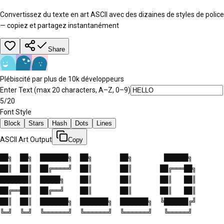
Convertissez du texte en art ASCII avec des dizaines de styles de police
— copiez et partagez instantanément
Share
Plébiscité par plus de 10k développeurs
Enter Text
(max 20 characters, A–Z, 0–9)
5
/20
Font Style
Block
Stars
Hash
Dots
Lines
ASCII Art Output
Copy
██╗  ██╗  ███████╗  ██╗       ██╗        ██████╗   

██║  ██║  ██╔════╝  ██║       ██║       ██╔═══██╗  

███████║  █████╗    ██║       ██║       ██║   ██║  

██╔══██║  ██╔══╝    ██║       ██║       ██║   ██║  

██║  ██║  ███████╗  ███████╗  ███████╗  ╚██████╔╝  

╚═╝  ╚═╝  ╚══════╝  ╚══════╝  ╚══════╝   ╚═════╝   