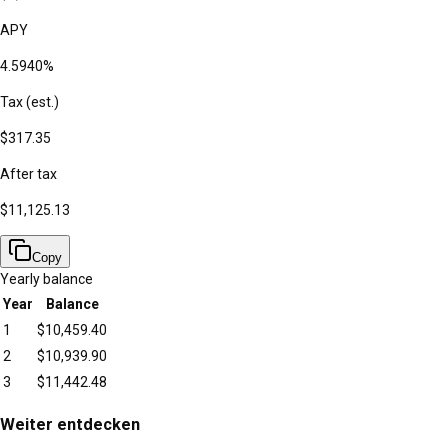
APY
4.5940%
Tax (est.)
$317.35
After tax
$11,125.13
Copy
Yearly balance
Year
Balance
1
$10,459.40
2
$10,939.90
3
$11,442.48
Weiter entdecken