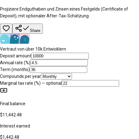
Projiziere Endguthaben und Zinsen eines Festgelds (Certificate of
Deposit), mit optionaler After-Tax-Schätzung
Share
Vertraut von über 10k Entwicklern
Deposit amount
Annual rate (%)
Term (months)
Compounds per year
Marginal tax rate (%) — optional
Final balance
$11,442.48
Interest earned
$1,442.48