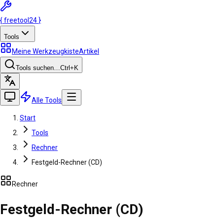
{
freetool
24
}
Tools
Meine Werkzeugkiste
Artikel
Tools suchen…
Ctrl
+K
Alle Tools
Start
Tools
Rechner
Festgeld-Rechner (CD)
Rechner
Festgeld-Rechner (CD)