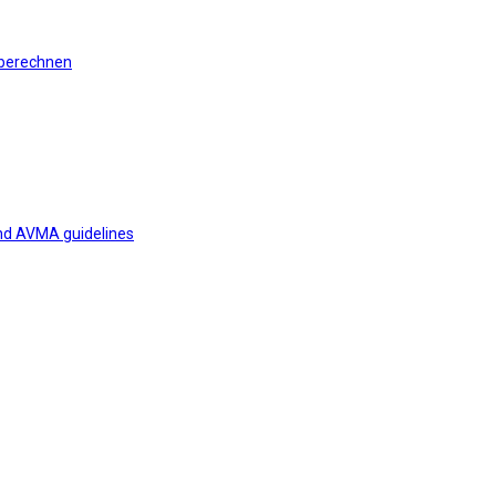
 berechnen
and AVMA guidelines