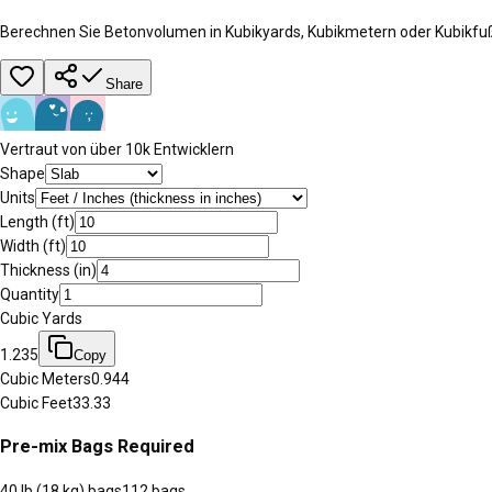
Berechnen Sie Betonvolumen in Kubikyards, Kubikmetern oder Kubikfu
Share
Vertraut von über 10k Entwicklern
Shape
Units
Length (
ft
)
Width (
ft
)
Thickness (
in
)
Quantity
Cubic Yards
1.235
Copy
Cubic Meters
0.944
Cubic Feet
33.33
Pre-mix Bags Required
40 lb (18 kg) bags
112
bags