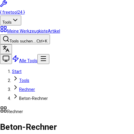
{
freetool
24
}
Tools
Meine Werkzeugkiste
Artikel
Tools suchen…
Ctrl
+K
Alle Tools
Start
Tools
Rechner
Beton-Rechner
Rechner
Beton-Rechner