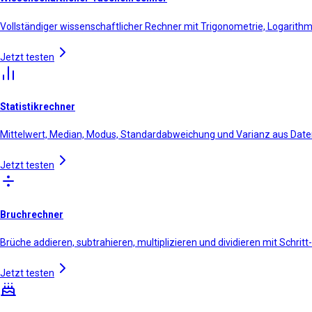
Vollständiger wissenschaftlicher Rechner mit Trigonometrie, Logarit
Jetzt testen
Statistikrechner
Mittelwert, Median, Modus, Standardabweichung und Varianz aus Dat
Jetzt testen
Bruchrechner
Brüche addieren, subtrahieren, multiplizieren und dividieren mit Schrit
Jetzt testen