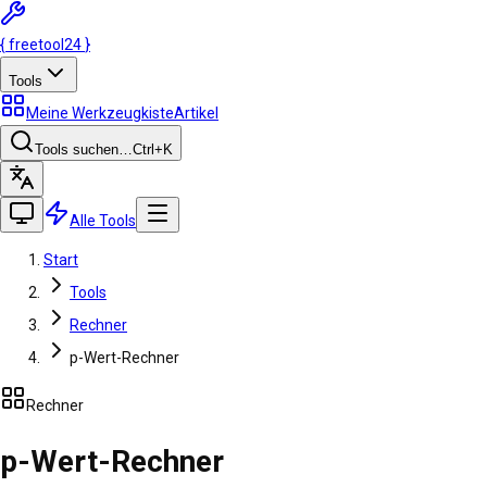
{
freetool
24
}
Tools
Meine Werkzeugkiste
Artikel
Tools suchen…
Ctrl
+K
Alle Tools
Start
Tools
Rechner
p-Wert-Rechner
Rechner
p-Wert-Rechner