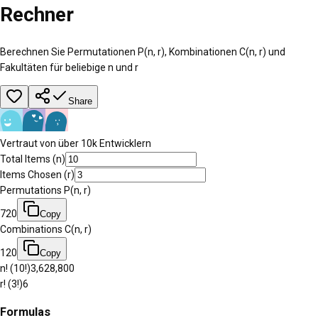
Rechner
Berechnen Sie Permutationen P(n, r), Kombinationen C(n, r) und
Fakultäten für beliebige n und r
Share
Vertraut von über 10k Entwicklern
Total Items (n)
Items Chosen (r)
Permutations P(n, r)
720
Copy
Combinations C(n, r)
120
Copy
n! (
10
!)
3,628,800
r! (
3
!)
6
Formulas