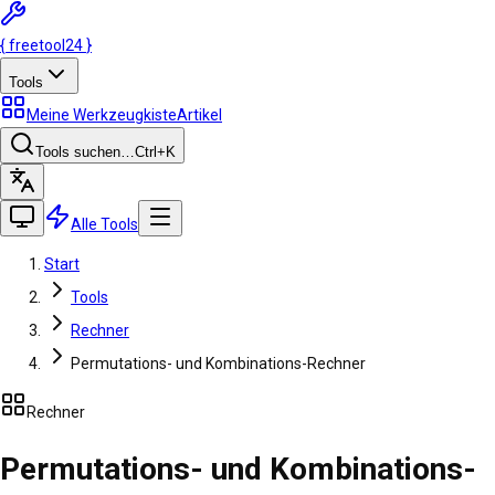
{
freetool
24
}
Tools
Meine Werkzeugkiste
Artikel
Tools suchen…
Ctrl
+K
Alle Tools
Start
Tools
Rechner
Permutations- und Kombinations-Rechner
Rechner
Permutations- und Kombinations-