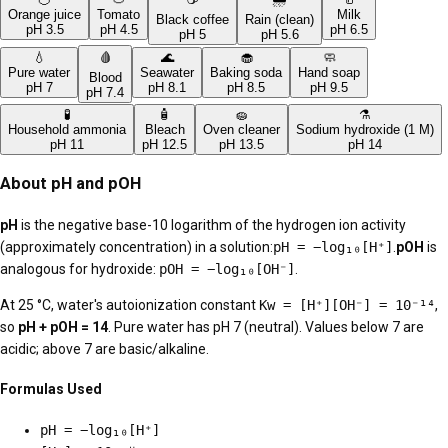
Orange juice
Tomato
Milk
Black coffee
Rain (clean)
pH
3.5
pH
4.5
pH
6.5
pH
5
pH
5.6
💧
🩸
🌊
🧁
🧼
Pure water
Seawater
Baking soda
Hand soap
Blood
pH
7
pH
8.1
pH
8.5
pH
9.5
pH
7.4
🧪
🧴
🧽
⚗️
Household ammonia
Bleach
Oven cleaner
Sodium hydroxide (1 M)
pH
11
pH
12.5
pH
13.5
pH
14
About pH and pOH
pH
is the negative base-10 logarithm of the hydrogen ion activity
(approximately concentration) in a solution:
pH = −log₁₀[H⁺]
.
pOH
is
analogous for hydroxide:
pOH = −log₁₀[OH⁻]
.
At 25 °C, water's autoionization constant
Kw = [H⁺][OH⁻] = 10⁻¹⁴
,
so
pH + pOH = 14
. Pure water has pH 7 (neutral). Values below 7 are
acidic; above 7 are basic/alkaline.
Formulas Used
pH = −log₁₀[H⁺]