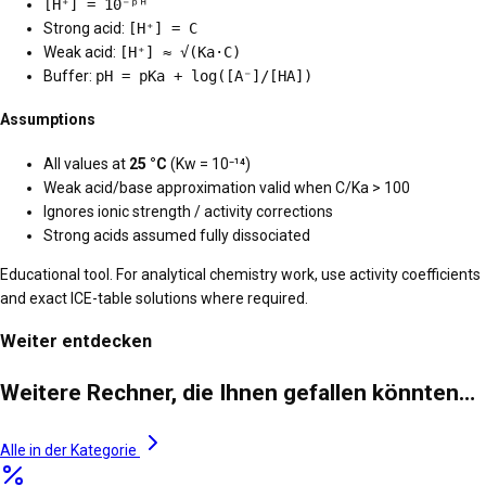
[H⁺] = 10⁻ᵖᴴ
Strong acid:
[H⁺] = C
Weak acid:
[H⁺] ≈ √(Ka·C)
Buffer:
pH = pKa + log([A⁻]/[HA])
Assumptions
All values at
25 °C
(Kw = 10⁻¹⁴)
Weak acid/base approximation valid when C/Ka > 100
Ignores ionic strength / activity corrections
Strong acids assumed fully dissociated
Educational tool. For analytical chemistry work, use activity coefficients
and exact ICE-table solutions where required.
Weiter entdecken
Weitere Rechner, die Ihnen gefallen könnten…
Alle in der Kategorie