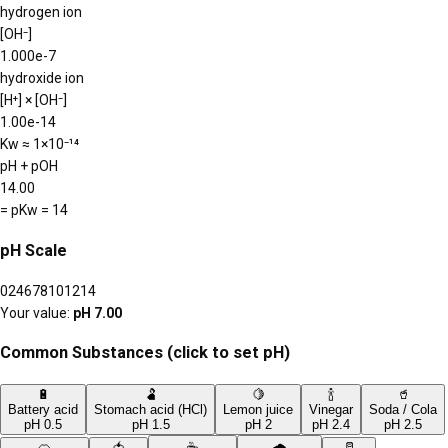
hydrogen ion
[OH⁻]
1.000e-7
hydroxide ion
[H⁺] × [OH⁻]
1.00e-14
Kw ≈ 1×10⁻¹⁴
pH + pOH
14.00
= pKw = 14
pH Scale
0
2
4
6
7
8
10
12
14
Your value:
pH
7.00
Common Substances (click to set pH)
🔋
🫃
🍋
🍾
🥤
Battery acid
Stomach acid (HCl)
Lemon juice
Vinegar
Soda / Cola
pH
0.5
pH
1.5
pH
2
pH
2.4
pH
2.5
🍊
🍅
☕
🌧️
🥛