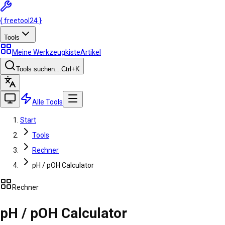
{
freetool
24
}
Tools
Meine Werkzeugkiste
Artikel
Tools suchen…
Ctrl
+K
Alle Tools
Start
Tools
Rechner
pH / pOH Calculator
Rechner
pH / pOH Calculator