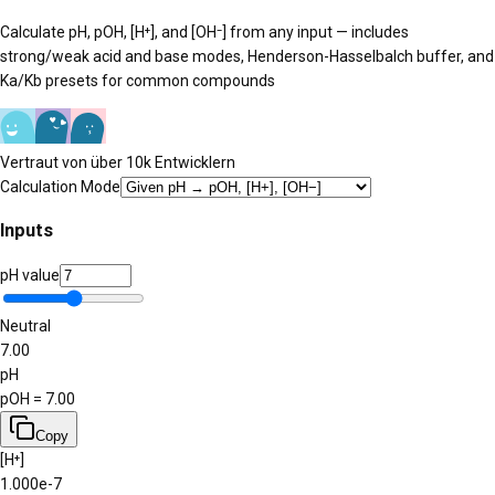
Calculate pH, pOH, [H⁺], and [OH⁻] from any input — includes
strong/weak acid and base modes, Henderson-Hasselbalch buffer, and
Ka/Kb presets for common compounds
Vertraut von über 10k Entwicklern
Calculation Mode
Inputs
pH value
Neutral
7.00
pH
pOH =
7.00
Copy
[H⁺]
1.000e-7