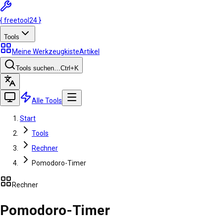
{
freetool
24
}
Tools
Meine Werkzeugkiste
Artikel
Tools suchen…
Ctrl
+K
Alle Tools
Start
Tools
Rechner
Pomodoro-Timer
Rechner
Pomodoro-Timer