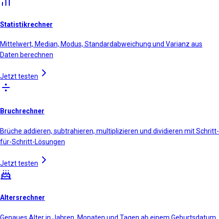
Statistikrechner
Mittelwert, Median, Modus, Standardabweichung und Varianz aus
Daten berechnen
Jetzt testen
Bruchrechner
Brüche addieren, subtrahieren, multiplizieren und dividieren mit Schritt-
für-Schritt-Lösungen
Jetzt testen
Altersrechner
Genaues Alter in Jahren, Monaten und Tagen ab einem Geburtsdatum