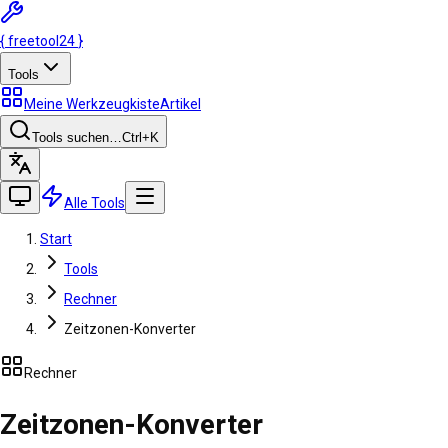
{
freetool
24
}
Tools
Meine Werkzeugkiste
Artikel
Tools suchen…
Ctrl
+K
Alle Tools
Start
Tools
Rechner
Zeitzonen-Konverter
Rechner
Zeitzonen-Konverter