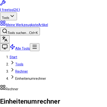
{
freetool
24
}
Tools
Meine Werkzeugkiste
Artikel
Tools suchen…
Ctrl
+K
Alle Tools
Start
Tools
Rechner
Einheitenumrechner
Rechner
Einheitenumrechner