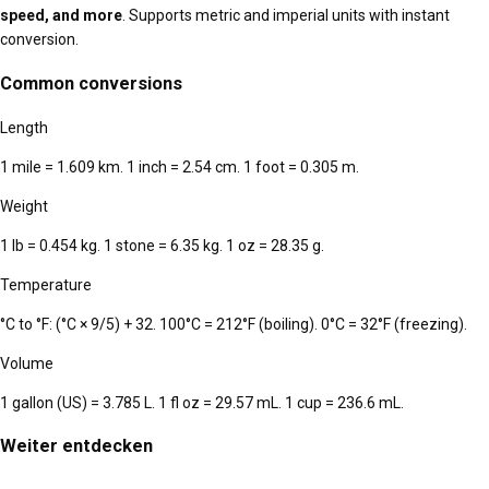
speed, and more
. Supports metric and imperial units with instant
conversion.
Common conversions
Length
1 mile = 1.609 km. 1 inch = 2.54 cm. 1 foot = 0.305 m.
Weight
1 lb = 0.454 kg. 1 stone = 6.35 kg. 1 oz = 28.35 g.
Temperature
°C to °F: (°C × 9/5) + 32. 100°C = 212°F (boiling). 0°C = 32°F (freezing).
Volume
1 gallon (US) = 3.785 L. 1 fl oz = 29.57 mL. 1 cup = 236.6 mL.
Weiter entdecken