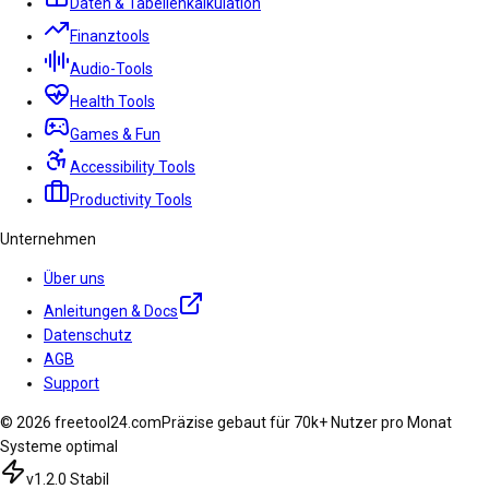
Daten & Tabellenkalkulation
Finanztools
Audio-Tools
Health Tools
Games & Fun
Accessibility Tools
Productivity Tools
Unternehmen
Über uns
Anleitungen & Docs
Datenschutz
AGB
Support
© 2026 freetool24.com
Präzise gebaut für 70k+ Nutzer pro Monat
Systeme optimal
v1.2.0 Stabil