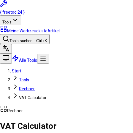
{
freetool
24
}
Tools
Meine Werkzeugkiste
Artikel
Tools suchen…
Ctrl
+K
Alle Tools
Start
Tools
Rechner
VAT Calculator
Rechner
VAT Calculator