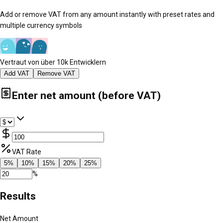
Add or remove VAT from any amount instantly with preset rates and
multiple currency symbols
Vertraut von über 10k Entwicklern
Add VAT
Remove VAT
Enter net amount (before VAT)
VAT Rate
5
%
10
%
15
%
20
%
25
%
%
Results
Net Amount