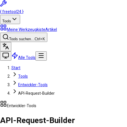
{
freetool
24
}
Tools
Meine Werkzeugkiste
Artikel
Tools suchen…
Ctrl
+K
Alle Tools
Start
Tools
Entwickler-Tools
API-Request-Builder
Entwickler-Tools
API-Request-Builder