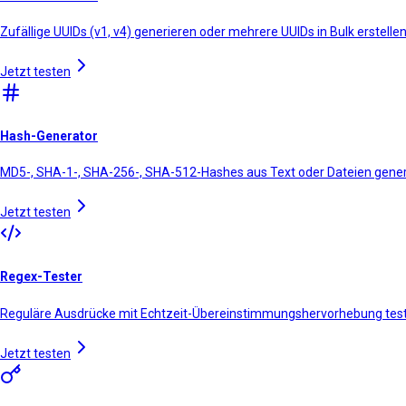
Zufällige UUIDs (v1, v4) generieren oder mehrere UUIDs in Bulk erstelle
Jetzt testen
Hash-Generator
MD5-, SHA-1-, SHA-256-, SHA-512-Hashes aus Text oder Dateien gene
Jetzt testen
Regex-Tester
Reguläre Ausdrücke mit Echtzeit-Übereinstimmungshervorhebung tes
Jetzt testen