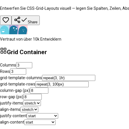
Entwerfen Sie CSS-Grid-Layouts visuell — legen Sie Spalten, Zeilen, 
Share
Vertraut von über 10k Entwicklern
Grid Container
Columns
Rows
grid-template-columns
grid-template-rows
column-gap (px)
row-gap (px)
justify-items
align-items
justify-content
align-content