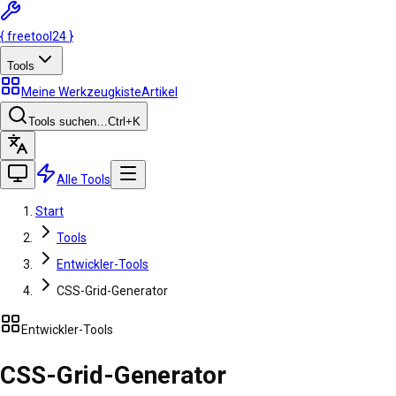
{
freetool
24
}
Tools
Meine Werkzeugkiste
Artikel
Tools suchen…
Ctrl
+K
Alle Tools
Start
Tools
Entwickler-Tools
CSS-Grid-Generator
Entwickler-Tools
CSS-Grid-Generator