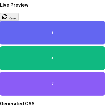
Live Preview
Reset
1
4
7
Generated CSS