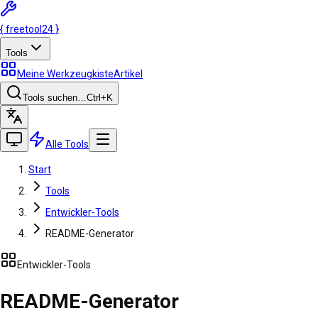
{
freetool
24
}
Tools
Meine Werkzeugkiste
Artikel
Tools suchen…
Ctrl
+K
Alle Tools
Start
Tools
Entwickler-Tools
README-Generator
Entwickler-Tools
README-Generator