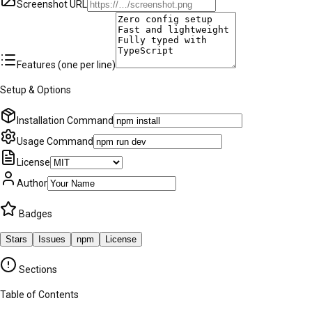
Screenshot URL
Features (one per line)
Setup & Options
Installation Command
Usage Command
License
Author
Badges
Stars
Issues
npm
License
Sections
Table of Contents