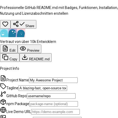
Professionelle GitHub README.md mit Badges, Funktionen, Installation,
Nutzung und Lizenzabschnitten erstellen
Share
Vertraut von über 10k Entwicklern
Edit
Preview
Copy
README.md
Project Info
Project Name
Tagline
GitHub Repo
npm Package
Live Demo URL