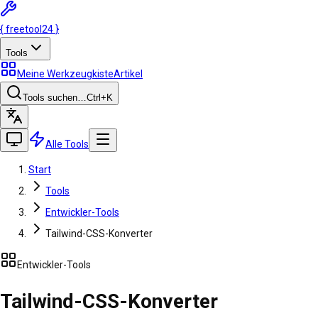
{
freetool
24
}
Tools
Meine Werkzeugkiste
Artikel
Tools suchen…
Ctrl
+K
Alle Tools
Start
Tools
Entwickler-Tools
Tailwind-CSS-Konverter
Entwickler-Tools
Tailwind-CSS-Konverter