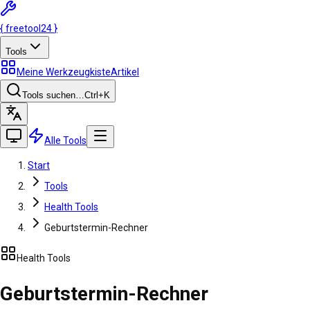
{
freetool
24
}
Tools
Meine Werkzeugkiste
Artikel
Tools suchen…
Ctrl
+K
Alle Tools
Start
Tools
Health Tools
Geburtstermin-Rechner
Health Tools
Geburtstermin-Rechner