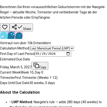
Berechnen Sie Ihren voraussichtlichen Geburtstermin mit der Naegele-
Regel — aktuelle Woche, Trimester und verbleibende Tage ab der
letzten Periode oder Empfängnis
Share
Vertraut von über 10k Entwicklern
Calculation Method
First Day of Last Period
Estimated Due Date
Friday, March 5, 2027
Copy
Current Week
Week
10
, Day
0
Trimester
First Trimester (Weeks 1-12)
Days Until Due Date
30 weeks, 0 days
About the Calculation
•
LMP Method:
Naegele's rule — adds 280 days (40 weeks) to