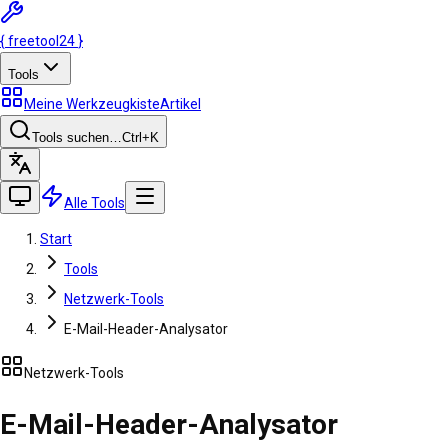
{
freetool
24
}
Tools
Meine Werkzeugkiste
Artikel
Tools suchen…
Ctrl
+K
Alle Tools
Start
Tools
Netzwerk-Tools
E-Mail-Header-Analysator
Netzwerk-Tools
E-Mail-Header-Analysator