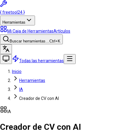
{
freetool
24
}
Herramientas
Mi Caja de Herramientas
Artículos
Buscar herramientas…
Ctrl
+K
Todas las herramientas
Inicio
Herramientas
IA
Creador de CV con AI
IA
Creador de CV con AI