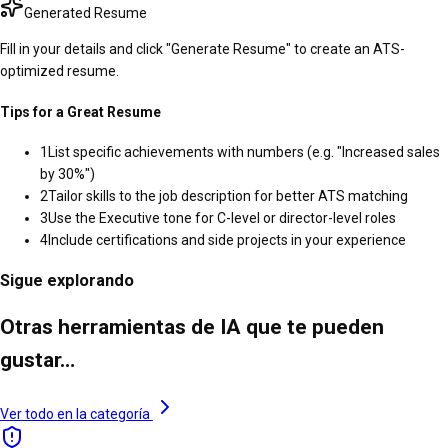
Generated Resume
Fill in your details and click "Generate Resume" to create an ATS-
optimized resume.
Tips for a Great Resume
1
List specific achievements with numbers (e.g. "Increased sales
by 30%")
2
Tailor skills to the job description for better ATS matching
3
Use the Executive tone for C-level or director-level roles
4
Include certifications and side projects in your experience
Sigue explorando
Otras herramientas de IA que te pueden
gustar…
Ver todo en la categoría