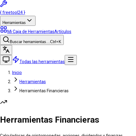
{
freetool
24
}
Herramientas
Mi Caja de Herramientas
Artículos
Buscar herramientas…
Ctrl
+K
Todas las herramientas
Inicio
Herramientas
Herramientas Financieras
Herramientas Financieras
Calculadoras de criptomonedas, acciones, dividendos y finanzas