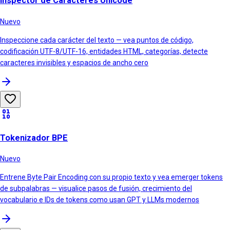
Inspector de Caracteres Unicode
Nuevo
Inspeccione cada carácter del texto — vea puntos de código,
codificación UTF-8/UTF-16, entidades HTML, categorías, detecte
caracteres invisibles y espacios de ancho cero
Tokenizador BPE
Nuevo
Entrene Byte Pair Encoding con su propio texto y vea emerger tokens
de subpalabras — visualice pasos de fusión, crecimiento del
vocabulario e IDs de tokens como usan GPT y LLMs modernos