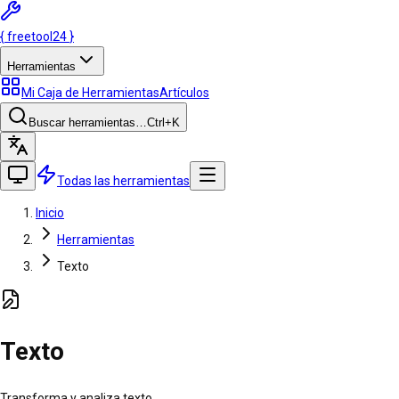
{
freetool
24
}
Herramientas
Mi Caja de Herramientas
Artículos
Buscar herramientas…
Ctrl
+K
Todas las herramientas
Inicio
Herramientas
Texto
Texto
Transforma y analiza texto