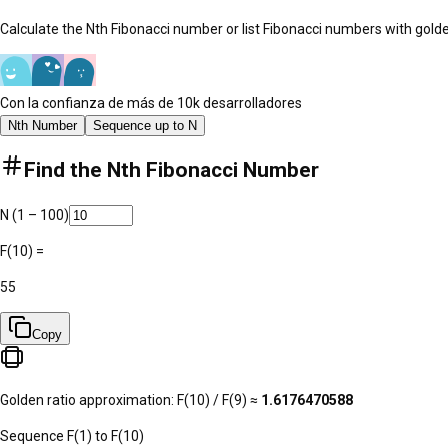
Calculate the Nth Fibonacci number or list Fibonacci numbers with gold
Con la confianza de más de 10k desarrolladores
Nth Number
Sequence up to N
Find the Nth Fibonacci Number
N (1 – 100)
F(
10
) =
55
Copy
Golden ratio approximation: F(
10
) / F(
9
) ≈
1.6176470588
Sequence F(1) to F(
10
)