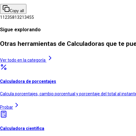
Copy all
1
1
2
3
5
8
13
21
34
55
Sigue explorando
Otras herramientas de Calculadoras que te pu
Ver todo en la categoría
Calculadora de porcentajes
Calcula porcentajes, cambio porcentual y porcentaje del total al instant
Probar
Calculadora científica