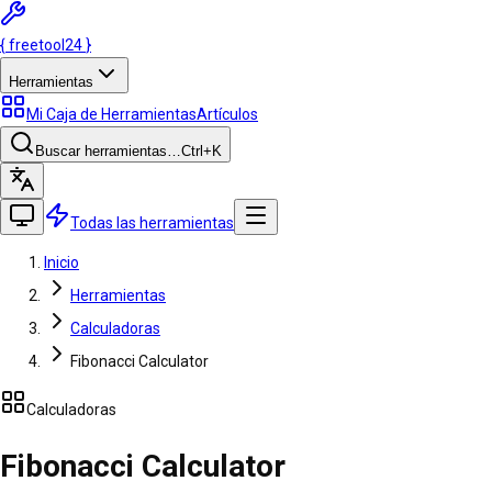
{
freetool
24
}
Herramientas
Mi Caja de Herramientas
Artículos
Buscar herramientas…
Ctrl
+K
Todas las herramientas
Inicio
Herramientas
Calculadoras
Fibonacci Calculator
Calculadoras
Fibonacci Calculator