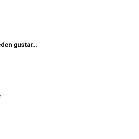
eden gustar…
e