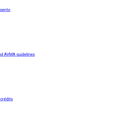
miento
and AVMA guidelines
 crédito