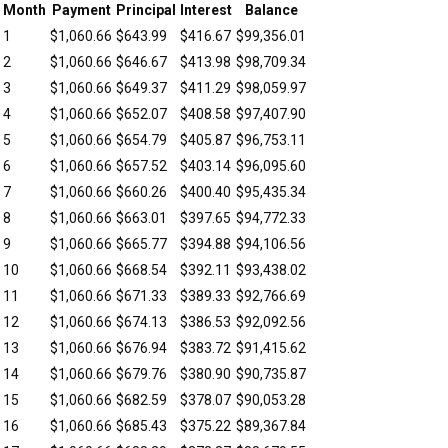
Month
Payment
Principal
Interest
Balance
1
$
1,060.66
$
643.99
$
416.67
$
99,356.01
2
$
1,060.66
$
646.67
$
413.98
$
98,709.34
3
$
1,060.66
$
649.37
$
411.29
$
98,059.97
4
$
1,060.66
$
652.07
$
408.58
$
97,407.90
5
$
1,060.66
$
654.79
$
405.87
$
96,753.11
6
$
1,060.66
$
657.52
$
403.14
$
96,095.60
7
$
1,060.66
$
660.26
$
400.40
$
95,435.34
8
$
1,060.66
$
663.01
$
397.65
$
94,772.33
9
$
1,060.66
$
665.77
$
394.88
$
94,106.56
10
$
1,060.66
$
668.54
$
392.11
$
93,438.02
11
$
1,060.66
$
671.33
$
389.33
$
92,766.69
12
$
1,060.66
$
674.13
$
386.53
$
92,092.56
13
$
1,060.66
$
676.94
$
383.72
$
91,415.62
14
$
1,060.66
$
679.76
$
380.90
$
90,735.87
15
$
1,060.66
$
682.59
$
378.07
$
90,053.28
16
$
1,060.66
$
685.43
$
375.22
$
89,367.84