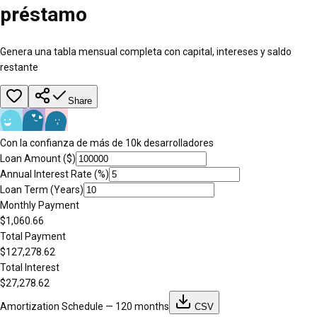
préstamo
Genera una tabla mensual completa con capital, intereses y saldo
restante
Share
Con la confianza de más de 10k desarrolladores
Loan Amount ($)
Annual Interest Rate (%)
Loan Term (Years)
Monthly Payment
$1,060.66
Total Payment
$127,278.62
Total Interest
$27,278.62
Amortization Schedule —
120
months
CSV