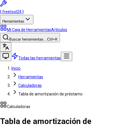
{
freetool
24
}
Herramientas
Mi Caja de Herramientas
Artículos
Buscar herramientas…
Ctrl
+K
Todas las herramientas
Inicio
Herramientas
Calculadoras
Tabla de amortización de préstamo
Calculadoras
Tabla de amortización de