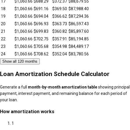
17
$
1,060.66
$
688.29
$
372.37
$
88,679.55
18
$
1,060.66
$
691.16
$
369.50
$
87,988.40
19
$
1,060.66
$
694.04
$
366.62
$
87,294.36
20
$
1,060.66
$
696.93
$
363.73
$
86,597.43
21
$
1,060.66
$
699.83
$
360.82
$
85,897.60
22
$
1,060.66
$
702.75
$
357.91
$
85,194.85
23
$
1,060.66
$
705.68
$
354.98
$
84,489.17
24
$
1,060.66
$
708.62
$
352.04
$
83,780.56
Show all 120 months
Loan Amortization Schedule Calculator
Generate a full
month-by-month amortization table
showing principal
payment, interest payment, and remaining balance for each period of
your loan.
How amortization works
1