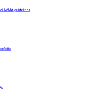
and AVMA guidelines
 crédito
Ps