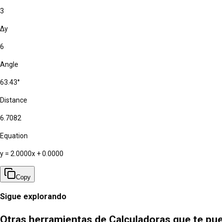
3
Δy
6
Angle
63.43°
Distance
6.7082
Equation
y =
2.0000
x
+
0.0000
Copy
Sigue explorando
Otras herramientas de Calculadoras que te pu