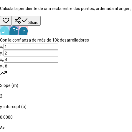
Calcula la pendiente de una recta entre dos puntos, ordenada al origen,
Share
Con la confianza de más de 10k desarrolladores
x₁
y₁
x₂
y₂
Slope (m)
2
y-intercept (b)
0.0000
Δx