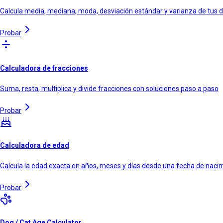
Calcula media, mediana, moda, desviación estándar y varianza de tus 
Probar
Calculadora de fracciones
Suma, resta, multiplica y divide fracciones con soluciones paso a paso
Probar
Calculadora de edad
Calcula la edad exacta en años, meses y días desde una fecha de naci
Probar
Dog / Cat Age Calculator