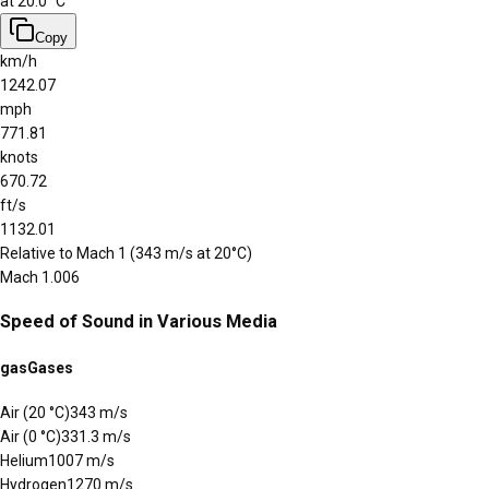
at 20.0 °C
Copy
km/h
1242.07
mph
771.81
knots
670.72
ft/s
1132.01
Relative to Mach 1 (343 m/s at 20°C)
Mach
1.006
Speed of Sound in Various Media
gas
Gases
Air (20 °C)
343
m/s
Air (0 °C)
331.3
m/s
Helium
1007
m/s
Hydrogen
1270
m/s