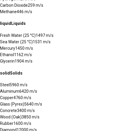
Carbon Dioxide
259
m/s
Methane
446
m/s
liquid
Liquids
Fresh Water (25 °C)
1497
m/s
Sea Water (25 °C)
1531
m/s
Mercury
1450
m/s
Ethanol
1162
m/s
Glycerin
1904
m/s
solid
Solids
Steel
5960
m/s
Aluminum
6420
m/s
Copper
4760
m/s
Glass (Pyrex)
5640
m/s
Concrete
3400
m/s
Wood (Oak)
3850
m/s
Rubber
1600
m/s
Diamond
12000
m/s