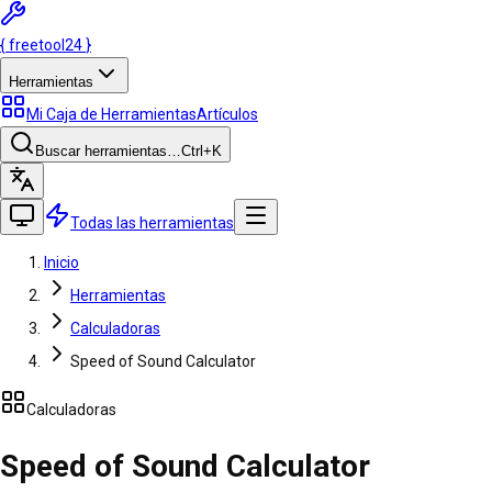
{
freetool
24
}
Herramientas
Mi Caja de Herramientas
Artículos
Buscar herramientas…
Ctrl
+K
Todas las herramientas
Inicio
Herramientas
Calculadoras
Speed of Sound Calculator
Calculadoras
Speed of Sound Calculator