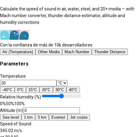
Calculate the speed of sound in air, water, steel, and 20+ media — with
Mach number converter, thunder distance estimator, altitude and
humidity corrections
Con la confianza de más de 10k desarrolladores
Air (Temperature)
Other Media
Mach Number
Thunder Distance
Parameters
Temperature
-40°C
0°C
15°C
20°C
30°C
40°C
Relative Humidity (%)
0%
50
%
100%
Altitude (m)
Sea level
1 km
3 km
Everest
Jet cruise
Speed of Sound
345.02 m/s