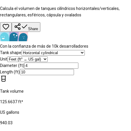
Calcula el volumen de tanques cilíndricos horizontales/verticales,
rectangulares, esféricos, cápsula y ovalados
Share
Con la confianza de más de 10k desarrolladores
Tank shape
Unit
Diameter
(
ft
)
Length
(
ft
)
Tank volume
125.6637
ft³
US gallons
940.03