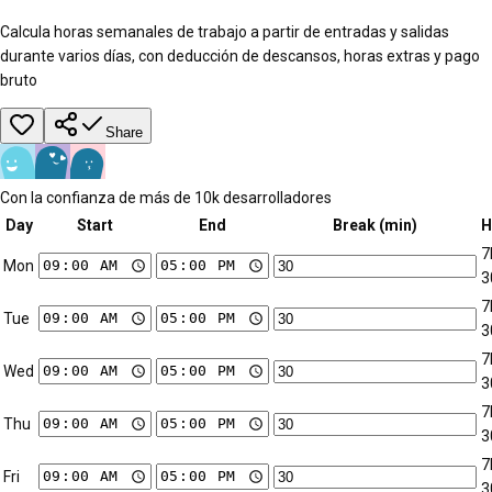
Calcula horas semanales de trabajo a partir de entradas y salidas
durante varios días, con deducción de descansos, horas extras y pago
bruto
Share
Con la confianza de más de 10k desarrolladores
Day
Start
End
Break (min)
H
7
Mon
3
7
Tue
3
7
Wed
3
7
Thu
3
7
Fri
3