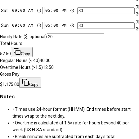
7
Sat
3
7
Sun
3
Hourly Rate ($, optional)
Total Hours
52.50
Copy
Regular Hours (≤ 40)
40.00
Overtime Hours (×1.5)
12.50
Gross Pay
$
1,175.00
Copy
Notes
• Times use 24-hour format (HH:MM). End times before start
times wrap to the next day.
• Overtime is calculated at 1.5× rate for hours beyond 40 per
week (US FLSA standard).
• Break minutes are subtracted from each day's total.