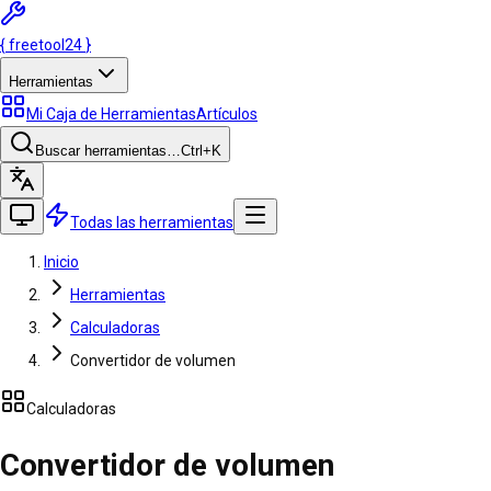
{
freetool
24
}
Herramientas
Mi Caja de Herramientas
Artículos
Buscar herramientas…
Ctrl
+K
Todas las herramientas
Inicio
Herramientas
Calculadoras
Convertidor de volumen
Calculadoras
Convertidor de volumen