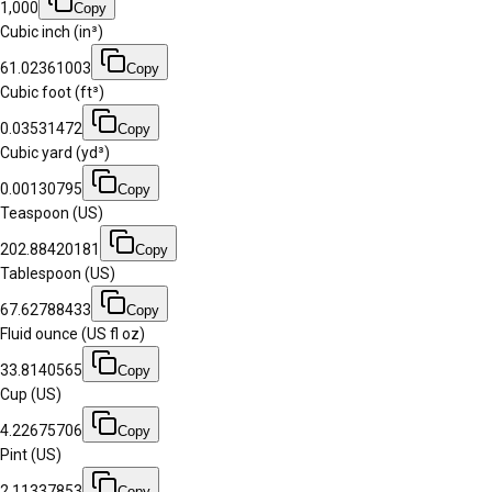
1,000
Copy
Cubic inch (in³)
61.02361003
Copy
Cubic foot (ft³)
0.03531472
Copy
Cubic yard (yd³)
0.00130795
Copy
Teaspoon (US)
202.88420181
Copy
Tablespoon (US)
67.62788433
Copy
Fluid ounce (US fl oz)
33.8140565
Copy
Cup (US)
4.22675706
Copy
Pint (US)
2.11337853
Copy