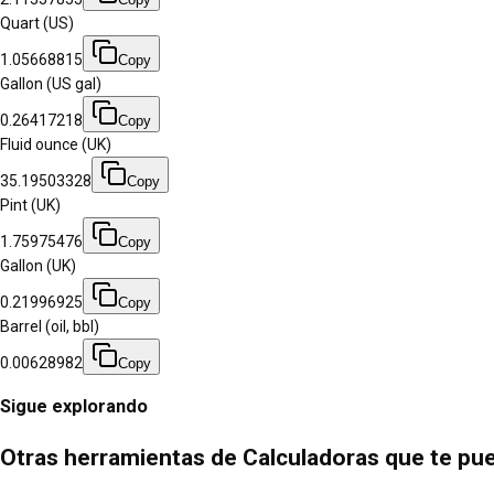
Quart (US)
1.05668815
Copy
Gallon (US gal)
0.26417218
Copy
Fluid ounce (UK)
35.19503328
Copy
Pint (UK)
1.75975476
Copy
Gallon (UK)
0.21996925
Copy
Barrel (oil, bbl)
0.00628982
Copy
Sigue explorando
Otras herramientas de Calculadoras que te pu