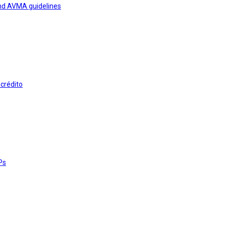
and AVMA guidelines
 crédito
Ps