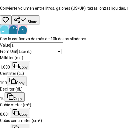
Convierte volumen entre litros, galones (US/UK), tazas, onzas líquidas,
Share
Con la confianza de más de 10k desarrolladores
Value
From Unit
Milliliter (mL)
1,000
Copy
Centiliter (cL)
100
Copy
Deciliter (dL)
10
Copy
Cubic meter (m³)
0.001
Copy
Cubic centimeter (cm³)