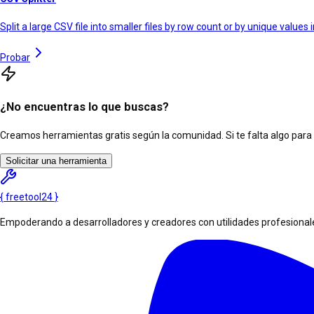
Split a large CSV file into smaller files by row count or by unique values
Probar
¿No encuentras lo que buscas?
Creamos herramientas gratis según la comunidad. Si te falta algo para tu
Solicitar una herramienta
{
freetool
24
}
Empoderando a desarrolladores y creadores con utilidades profesionales