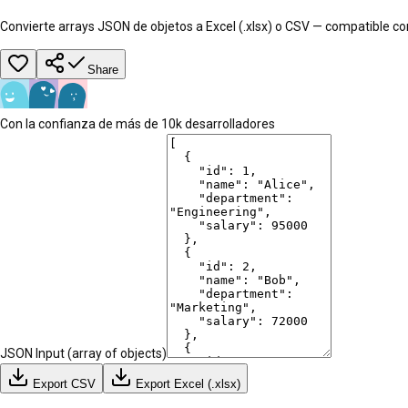
Convierte arrays JSON de objetos a Excel (.xlsx) o CSV — compatible c
Share
Con la confianza de más de 10k desarrolladores
JSON Input (array of objects)
Export CSV
Export Excel (.xlsx)