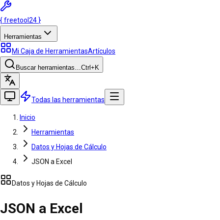
{
freetool
24
}
Herramientas
Mi Caja de Herramientas
Artículos
Buscar herramientas…
Ctrl
+K
Todas las herramientas
Inicio
Herramientas
Datos y Hojas de Cálculo
JSON a Excel
Datos y Hojas de Cálculo
JSON a Excel