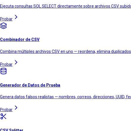
Ejecuta consultas SQL SELECT directamente sobre archivos CSV subido
Probar
Combinador de CSV
Combina múltiples archivos CSV en uno — reordena, elimina duplicad
Probar
Generador de Datos de Prueba
Genera datos falsos realistas — nombres, correos, direcciones, UUID,
Probar
CSV Splitter