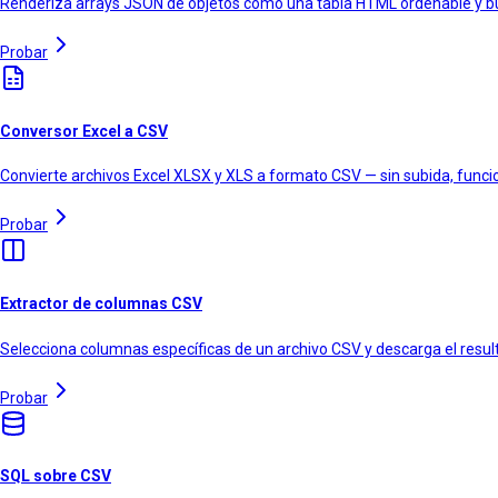
Renderiza arrays JSON de objetos como una tabla HTML ordenable y bu
Probar
Conversor Excel a CSV
Convierte archivos Excel XLSX y XLS a formato CSV — sin subida, func
Probar
Extractor de columnas CSV
Selecciona columnas específicas de un archivo CSV y descarga el resul
Probar
SQL sobre CSV