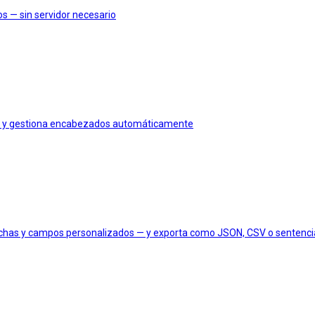
s — sin servidor necesario
os y gestiona encabezados automáticamente
 fechas y campos personalizados — y exporta como JSON, CSV o sentenc