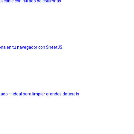
scable con filtrado de columnas
iona en tu navegador con SheetJS
tado — ideal para limpiar grandes datasets