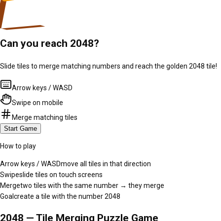
Can you reach 2048?
Slide tiles to merge matching numbers and reach the golden 2048 tile!
Arrow keys / WASD
Swipe on mobile
Merge matching tiles
Start Game
How to play
Arrow keys / WASD
move all tiles in that direction
Swipe
slide tiles on touch screens
Merge
two tiles with the same number → they merge
Goal
create a tile with the number 2048
2048 — Tile Merging Puzzle Game