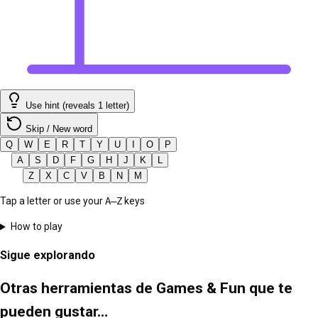
Use hint (reveals 1 letter)
Skip / New word
Q
W
E
R
T
Y
U
I
O
P
A
S
D
F
G
H
J
K
L
Z
X
C
V
B
N
M
Tap a letter or use your
A–Z
keys
How to play
Sigue explorando
Otras herramientas de Games & Fun que te
pueden gustar…