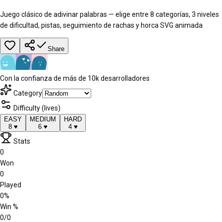
Juego clásico de adivinar palabras — elige entre 8 categorías, 3 niveles
de dificultad, pistas, seguimiento de rachas y horca SVG animada
Share
Con la confianza de más de 10k desarrolladores
Category
Difficulty (lives)
EASY
MEDIUM
HARD
8
♥
6
♥
4
♥
Stats
0
Won
0
Played
0%
Win %
0/0