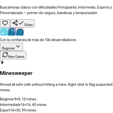
Buscaminas clásico con dificultades Principiante, Intermedio, Experto y
Personalizado — primer clic seguro, banderas y temporizador
Share
Con la confianza de más de 10k desarrolladores
Beginner
New Game
💣
Minesweeper
Reveal all safe cells without hitting a mine. Right-click to flag suspected
mines.
Beginner
9×9, 10 mines
Intermediate
16×16, 40 mines
Expert
16×30, 99 mines