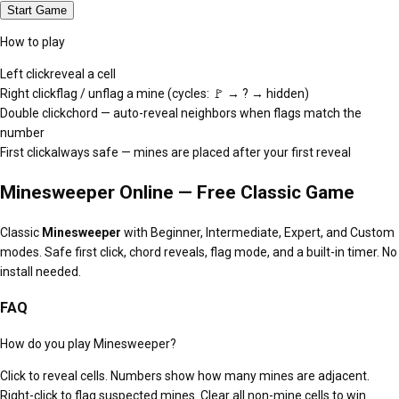
Start Game
How to play
Left click
reveal a cell
Right click
flag / unflag a mine (cycles: 🚩 → ? → hidden)
Double click
chord — auto-reveal neighbors when flags match the
number
First click
always safe — mines are placed after your first reveal
Minesweeper Online — Free Classic Game
Classic
Minesweeper
with Beginner, Intermediate, Expert, and Custom
modes. Safe first click, chord reveals, flag mode, and a built-in timer. No
install needed.
FAQ
How do you play Minesweeper?
Click to reveal cells. Numbers show how many mines are adjacent.
Right-click to flag suspected mines. Clear all non-mine cells to win.