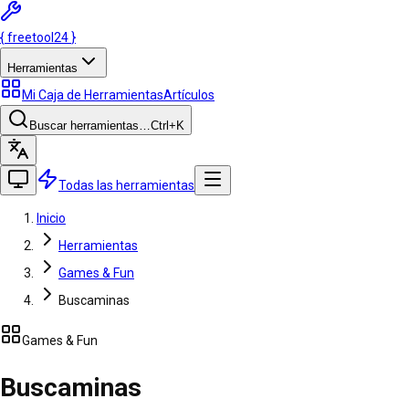
{
freetool
24
}
Herramientas
Mi Caja de Herramientas
Artículos
Buscar herramientas…
Ctrl
+K
Todas las herramientas
Inicio
Herramientas
Games & Fun
Buscaminas
Games & Fun
Buscaminas