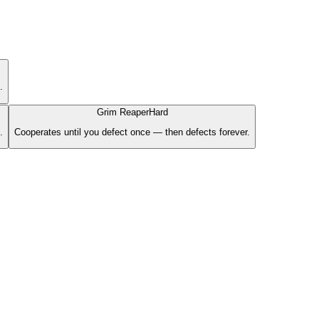
.
Grim Reaper
Hard
.
Cooperates until you defect once — then defects forever.