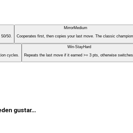
Mirror
Medium
 50/50.
Cooperates first, then copies your last move. The classic champion
Win-Stay
Hard
tion cycles.
Repeats the last move if it earned >= 3 pts, otherwise switches
eden gustar…