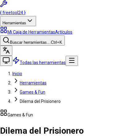
{
freetool
24
}
Herramientas
Mi Caja de Herramientas
Artículos
Buscar herramientas…
Ctrl
+K
Todas las herramientas
Inicio
Herramientas
Games & Fun
Dilema del Prisionero
Games & Fun
Dilema del Prisionero