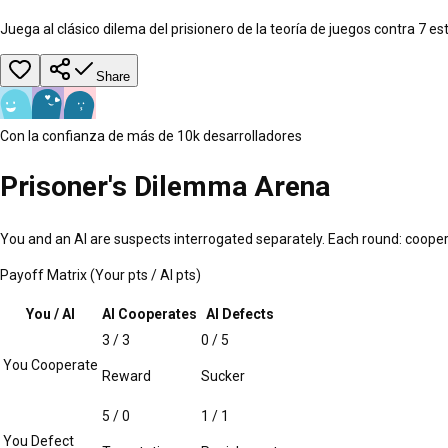
Juega al clásico dilema del prisionero de la teoría de juegos contra 7 
Share
Con la confianza de más de 10k desarrolladores
Prisoner's Dilemma Arena
You and an AI are suspects interrogated separately. Each round: coop
Payoff Matrix (Your pts / AI pts)
You / AI
AI Cooperates
AI Defects
3 / 3
0 / 5
You Cooperate
Reward
Sucker
5 / 0
1 / 1
You Defect