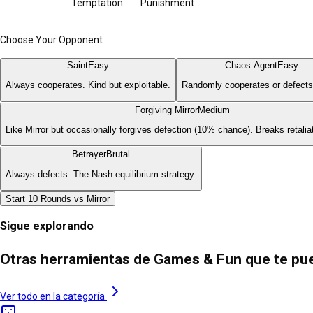
Temptation
Punishment
Choose Your Opponent
Saint
Easy
Chaos Agent
Easy
Always cooperates. Kind but exploitable.
Randomly cooperates or defects
Forgiving Mirror
Medium
Like Mirror but occasionally forgives defection (10% chance). Breaks retalia
Betrayer
Brutal
Always defects. The Nash equilibrium strategy.
Start
10
Rounds vs
Mirror
Sigue explorando
Otras herramientas de Games & Fun que te pu
Ver todo en la categoría