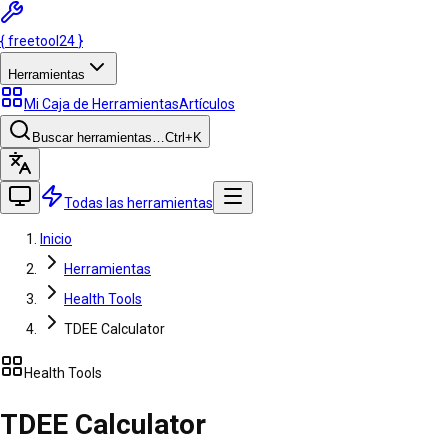
{
freetool
24
}
Herramientas
Mi Caja de Herramientas
Artículos
Buscar herramientas…
Ctrl
+K
Todas las herramientas
Inicio
Herramientas
Health Tools
TDEE Calculator
Health Tools
TDEE Calculator