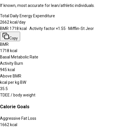
If known, most accurate for lean/athletic individuals.
Total Daily Energy Expenditure
2662
kcal/day
BMR
1718
kcal · Activity factor ×
1.55
·
Mifflin-St Jeor
Copy
BMR
1718 kcal
Basal Metabolic Rate
Activity Burn
945 kcal
Above BMR
kcal per kg BW
35.5
TDEE / body weight
Calorie Goals
Aggressive Fat Loss
1662
kcal