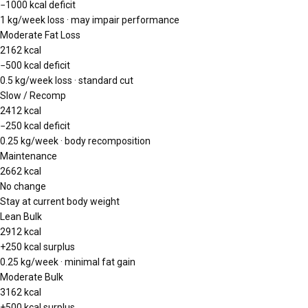
−1000 kcal deficit
1 kg/week loss · may impair performance
Moderate Fat Loss
2162
kcal
−500 kcal deficit
0.5 kg/week loss · standard cut
Slow / Recomp
2412
kcal
−250 kcal deficit
0.25 kg/week · body recomposition
Maintenance
2662
kcal
No change
Stay at current body weight
Lean Bulk
2912
kcal
+250 kcal surplus
0.25 kg/week · minimal fat gain
Moderate Bulk
3162
kcal
+500 kcal surplus