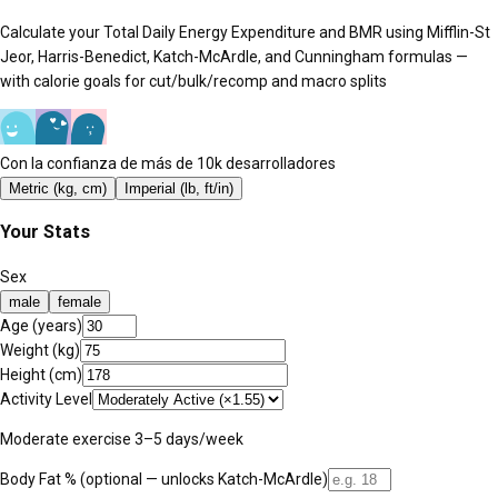
Calculate your Total Daily Energy Expenditure and BMR using Mifflin-St
Jeor, Harris-Benedict, Katch-McArdle, and Cunningham formulas —
with calorie goals for cut/bulk/recomp and macro splits
Con la confianza de más de 10k desarrolladores
Metric (kg, cm)
Imperial (lb, ft/in)
Your Stats
Sex
male
female
Age (years)
Weight (
kg
)
Height (cm)
Activity Level
Moderate exercise 3–5 days/week
Body Fat %
(optional — unlocks Katch-McArdle)