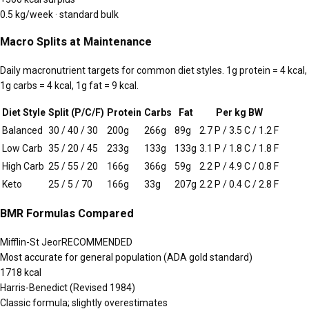
0.5 kg/week · standard bulk
Macro Splits at Maintenance
Daily macronutrient targets for common diet styles. 1g protein = 4 kcal,
1g carbs = 4 kcal, 1g fat = 9 kcal.
Diet Style
Split (P/C/F)
Protein
Carbs
Fat
Per kg BW
Balanced
30 / 40 / 30
200
g
266
g
89
g
2.7
P /
3.5
C /
1.2
F
Low Carb
35 / 20 / 45
233
g
133
g
133
g
3.1
P /
1.8
C /
1.8
F
High Carb
25 / 55 / 20
166
g
366
g
59
g
2.2
P /
4.9
C /
0.8
F
Keto
25 / 5 / 70
166
g
33
g
207
g
2.2
P /
0.4
C /
2.8
F
BMR Formulas Compared
Mifflin-St Jeor
RECOMMENDED
Most accurate for general population (ADA gold standard)
1718
kcal
Harris-Benedict (Revised 1984)
Classic formula; slightly overestimates