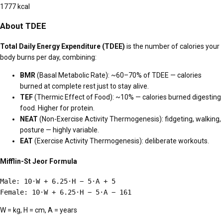
1777
kcal
About TDEE
Total Daily Energy Expenditure (TDEE)
is the number of calories your
body burns per day, combining:
BMR
(Basal Metabolic Rate): ~60–70% of TDEE — calories
burned at complete rest just to stay alive.
TEF
(Thermic Effect of Food): ~10% — calories burned digesting
food. Higher for protein.
NEAT
(Non-Exercise Activity Thermogenesis): fidgeting, walking,
posture — highly variable.
EAT
(Exercise Activity Thermogenesis): deliberate workouts.
Mifflin-St Jeor Formula
Male: 10·W + 6.25·H − 5·A + 5
Female: 10·W + 6.25·H − 5·A − 161
W = kg, H = cm, A = years