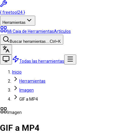
{
freetool
24
}
Herramientas
Mi Caja de Herramientas
Artículos
Buscar herramientas…
Ctrl
+K
Todas las herramientas
Inicio
Herramientas
Imagen
GIF a MP4
Imagen
GIF a MP4