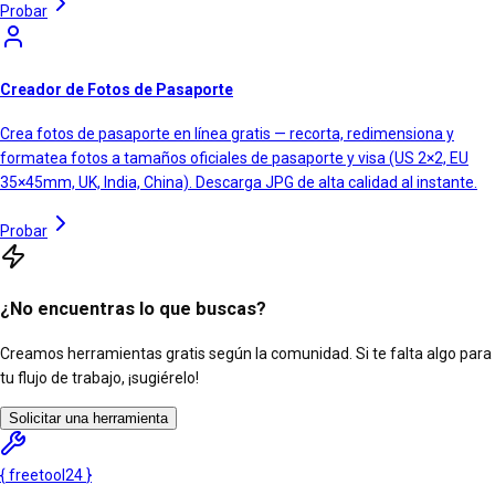
Probar
Creador de Fotos de Pasaporte
Crea fotos de pasaporte en línea gratis — recorta, redimensiona y
formatea fotos a tamaños oficiales de pasaporte y visa (US 2×2, EU
35×45mm, UK, India, China). Descarga JPG de alta calidad al instante.
Probar
¿No encuentras lo que buscas?
Creamos herramientas gratis según la comunidad. Si te falta algo para
tu flujo de trabajo, ¡sugiérelo!
Solicitar una herramienta
{
freetool
24
}