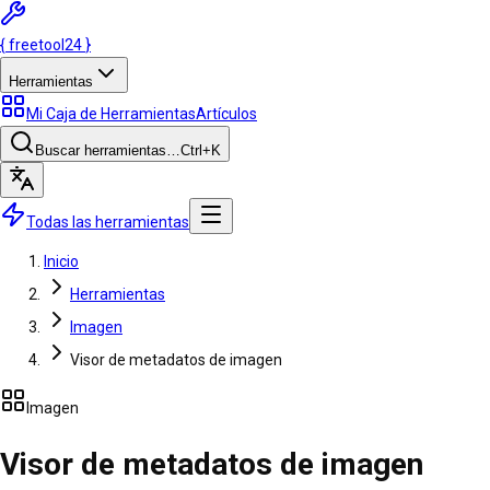
{
freetool
24
}
Herramientas
Mi Caja de Herramientas
Artículos
Buscar herramientas…
Ctrl
+K
Todas las herramientas
Inicio
Herramientas
Imagen
Visor de metadatos de imagen
Imagen
Visor de metadatos de imagen