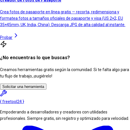
Creador de Fotos de Pasaporte
Crea fotos de pasaporte en línea gratis — recorta, redimensiona y
formatea fotos a tamaños oficiales de pasaporte y visa (US 2×2, EU
35×45mm, UK, India, China). Descarga JPG de alta calidad al instante.
Probar
¿No encuentras lo que buscas?
Creamos herramientas gratis según la comunidad. Si te falta algo para
tu flujo de trabajo, ¡sugiérelo!
Solicitar una herramienta
{
freetool
24
}
Empoderando a desarrolladores y creadores con utilidades
profesionales. Siempre gratis, sin registro y optimizado para velocidad.