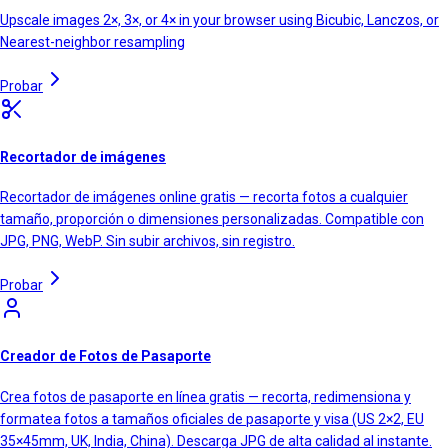
Upscale images 2×, 3×, or 4× in your browser using Bicubic, Lanczos, or
Nearest-neighbor resampling
Probar
Recortador de imágenes
Recortador de imágenes online gratis — recorta fotos a cualquier
tamaño, proporción o dimensiones personalizadas. Compatible con
JPG, PNG, WebP. Sin subir archivos, sin registro.
Probar
Creador de Fotos de Pasaporte
Crea fotos de pasaporte en línea gratis — recorta, redimensiona y
formatea fotos a tamaños oficiales de pasaporte y visa (US 2×2, EU
35×45mm, UK, India, China). Descarga JPG de alta calidad al instante.