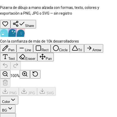
Pizarra de dibujo a mano alzada con formas, texto, colores y
exportación a PNG, JPG o SVG — sin registro
Share
Con la confianza de más de 10k desarrolladores
Pen
Line
Rect
Circle
Tri
Arrow
Text
Eraser
Pan
100
%
PNG
JPG
SVG
Color
BG