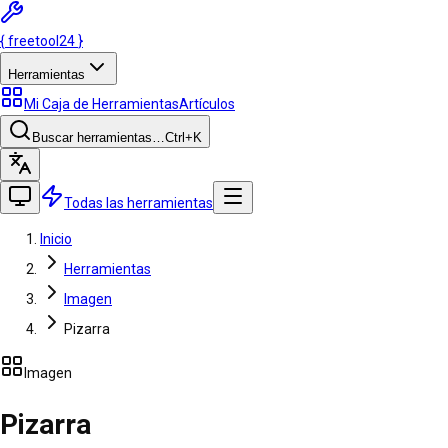
{
freetool
24
}
Herramientas
Mi Caja de Herramientas
Artículos
Buscar herramientas…
Ctrl
+K
Todas las herramientas
Inicio
Herramientas
Imagen
Pizarra
Imagen
Pizarra