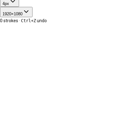
4
px
1920
×
1080
0
strokes ·
Ctrl+Z
undo