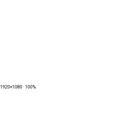
1920
×
1080
·
100
%