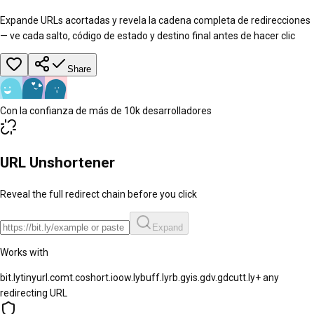
Expande URLs acortadas y revela la cadena completa de redirecciones
— ve cada salto, código de estado y destino final antes de hacer clic
Share
Con la confianza de más de 10k desarrolladores
URL Unshortener
Reveal the full redirect chain before you click
Expand
Works with
bit.ly
tinyurl.com
t.co
short.io
ow.ly
buff.ly
rb.gy
is.gd
v.gd
cutt.ly
+ any
redirecting URL