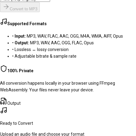
Convert to
MP3
Supported Formats
•
Input:
MP3, WAV, FLAC, AAC, OGG, M4A, WMA, AIFF, Opus
•
Output:
MP3, WAV, AAC, OGG, FLAC, Opus
• Lossless ↔ lossy conversion
• Adjustable bitrate & sample rate
100% Private
All conversion happens locally in your browser using FFmpeg
WebAssembly. Your files never leave your device.
Output
Ready to Convert
Upload an audio file and choose your format