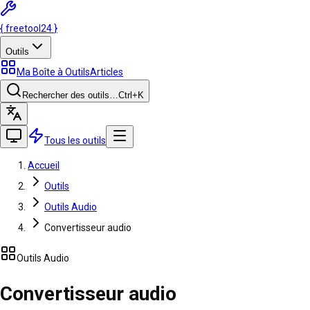
{
freetool
24
}
Outils
Ma Boîte à Outils
Articles
Rechercher des outils…
Ctrl
+K
Tous les outils
Accueil
Outils
Outils Audio
Convertisseur audio
Outils Audio
Convertisseur audio