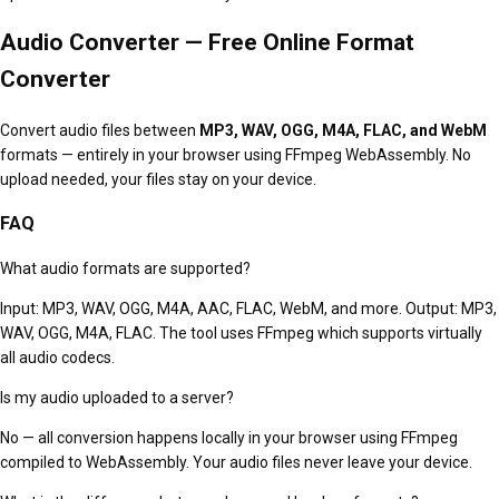
Audio Converter — Free Online Format
Converter
Convert audio files between
MP3, WAV, OGG, M4A, FLAC, and WebM
formats — entirely in your browser using FFmpeg WebAssembly. No
upload needed, your files stay on your device.
FAQ
What audio formats are supported?
Input: MP3, WAV, OGG, M4A, AAC, FLAC, WebM, and more. Output: MP3,
WAV, OGG, M4A, FLAC. The tool uses FFmpeg which supports virtually
all audio codecs.
Is my audio uploaded to a server?
No — all conversion happens locally in your browser using FFmpeg
compiled to WebAssembly. Your audio files never leave your device.